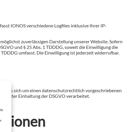
asst IONOS verschiedene Logfiles inklusive Ihrer IP-
 möglichst zuverlässigen Darstellung unserer Website. Sofern
 a DSGVO und § 25 Abs. 1 TDDDG, soweit die Einwilligung die
 TDDDG umfasst. Die Einwilligung ist jederzeit widerrufbar.
elt es sich um einen datenschutzrechtlich vorgeschriebenen
und unter Einhaltung der DSGVO verarbeitet.
ie
mationen
er