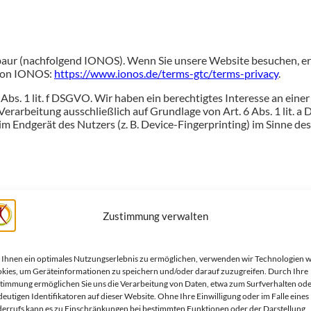
baur (nachfolgend IONOS). Wenn Sie unsere Website besuchen, erf
 von IONOS:
https://www.ionos.de/terms-gtc/terms-privacy
.
s. 1 lit. f DSGVO. Wir haben ein berechtigtes Interesse an einer
 Verarbeitung ausschließlich auf Grundlage von Art. 6 Abs. 1 lit.
m Endgerät des Nutzers (z. B. Device-Fingerprinting) im Sinne des
r Nutzung des oben genannten Dienstes geschlossen. Hierbei hand
Zustimmung verwalten
nen Daten unserer Websitebesucher nur nach unseren Weisungen 
Ihnen ein optimales Nutzungserlebnis zu ermöglichen, verwenden wir Technologien w
ise und Pflicht­infor
kies, um Geräteinformationen zu speichern und/oder darauf zuzugreifen. Durch Ihre
timmung ermöglichen Sie uns die Verarbeitung von Daten, etwa zum Surfverhalten od
deutigen Identifikatoren auf dieser Website. Ohne Ihre Einwilligung oder im Falle eines
errufs kann es zu Einschränkungen bei bestimmten Funktionen oder der Darstellung