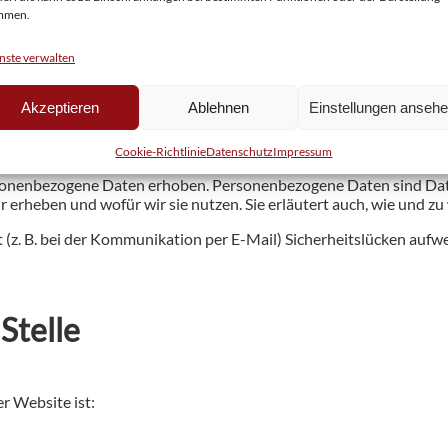
mmen.
nste verwalten
Akzeptieren
Ablehnen
Einstellungen anseh
lichen Daten sehr ernst. Wir behandeln Ihre personenbezogenen D
Cookie-Richtlinie
Datenschutz
Impressum
onenbezogene Daten erhoben. Personenbezogene Daten sind Daten,
 erheben und wofür wir sie nutzen. Sie erläutert auch, wie und z
 (z. B. bei der Kommunikation per E-Mail) Sicherheitslücken aufwe
Stelle
er Website ist: