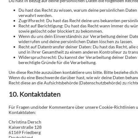
Du hast in Bezug auf deine persönlichen Daten die folgenden Rechte
Du hast das Recht zu wissen, warum deine persönlichen Daten 
verwahrt werden.
Zugriffsrecht: Du hast das Recht deine uns bekannten persönl
Recht auf Berichtigung: Du hast das Recht wann immer du wüns
sowie gelöscht oder blockiert zu bekommen.
Wenn du uns dein Einverständnis zur Verarbeitung deiner Daten
widerrufen und deine persönlichen Daten löschen zu lassen.
Recht auf Datentransfer deiner Daten: Du hast das Recht, all
und in ihrer Gesamtheit zu einem anderen Kontrolleur zu trans
Widerspruchsrecht: Du kannst der Verarbeitung deiner Daten w
berechtigte Gründe für die Verarbeitung.
Um diese Rechte auszuüben kontaktiere uns bitte. Bitte beziehe dic
Wenn du eine Beschwerde darüber hast, wie wir deine Daten behande
Recht diese an die Aufsichtsbehörde (Datenschutzbehörde) zu richt
10. Kontaktdaten
Für Fragen und/oder Kommentare über unsere Cookie-Richtlinien und
Kontaktdaten:
Christina Dersch
Kaiserstraße 128
61169 Friedberg
Deutschland