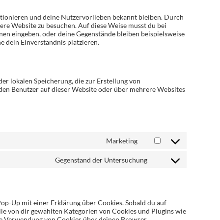
unktionieren und deine Nutzervorlieben bekannt bleiben. Durch
sere Website zu besuchen. Auf diese Weise musst du bei
nen eingeben, oder deine Gegenstände bleiben beispielsweise
 dein Einverständnis platzieren.
er lokalen Speicherung, die zur Erstellung von
en Benutzer auf dieser Website oder über mehrere Websites
Marketing
Consent
to
Gegenstand der Untersuchung
service
Consent
google-
to
fonts
service
sonstiges
Pop-Up mit einer Erklärung über Cookies. Sobald du auf
 alle von dir gewählten Kategorien von Cookies und Plugins wie
die Verwendung von Cookies über deinen Browser